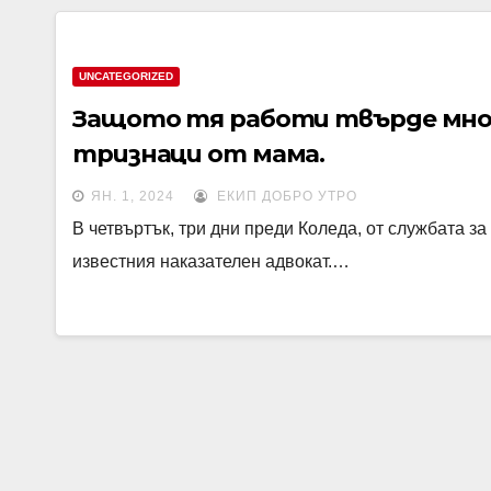
UNCATEGORIZED
Защото тя работи твърде мно
тризнаци от мама.
ЯН. 1, 2024
ЕКИП ДОБРО УТРО
В четвъртък, три дни преди Коледа, от службата з
известния наказателен адвокат.…