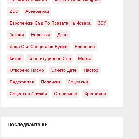
ZSU
Асеновград
Европейски Съд По Правата На Човека
ЗСУ
Закони
Норвегия
Деца
Деца Със Специални Нужди
Единение
Китай
Конституционен Съд
Мерки
Отворено Писмо
Отнето Дете
Пастор
Педофилия
Подписка
Социални
Социални Служби
Становища
Християни
Последвайте ни