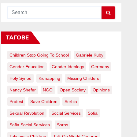
ТАГОВЕ
Children Stop Going To School
Gabriele Kuby
Gender Education
Gender Ideology
Germany
Holy Synod
Kidnapping
Missing Childers
Nancy Shefer
NGO
Open Society
Opinions
Protest
Save Children
Serbia
Sexual Revolution
Social Services
Sofia
Sofia Social Services
Soros
Takeaway Children
Talk On World Congres