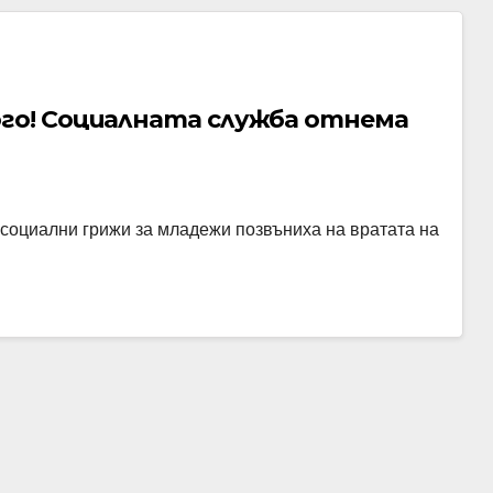
го! Социалната служба отнема
а социални грижи за младежи позвъниха на вратата на