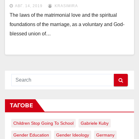
PATRIARCH About a draft of the
АВГ. 14, 2019
KRASIMIRA
NATIONAL CHILDREN STRATEGY
The laws of the matrimonial love and the spiritual
foundations of the marriage, as a voluntary and God-
blessed union of…
ТАГОВЕ
Children Stop Going To School
Gabriele Kuby
Gender Education
Gender Ideology
Germany