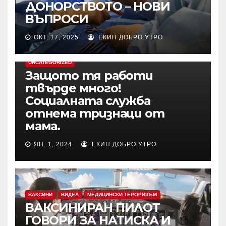
ДОНОРСТВОТО – НОВИ
ВЪПРОСИ
ОКТ. 17, 2025
ЕКИП ДОБРО УТРО
UNCATEGORIZED
Защото тя работи
твърде много!
Социалната служба
отнема тризнаци от
мама.
ЯН. 1, 2024
ЕКИП ДОБРО УТРО
ВАКСИНИ
ВИДЕА
МЕДИЦИНСКИ ТЕРОРИЗЪМ
ВАКСИНИРАН ПИЛОТ
ГОВОРИ ЗА НАТИСКА И