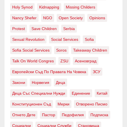
Holy Synod
Kidnapping
Missing Childers
Nancy Shefer
NGO
Open Society
Opinions
Protest
Save Children
Serbia
Sexual Revolution
Social Services
Sofia
Sofia Social Services
Soros
Takeaway Children
Talk On World Congres
ZSU
Асеновград
Европейски Съд По Правата На Човека
ЗСУ
Закони
Норвегия
Деца
Деца Със Специални Нужди
Единение
Китай
Конституционен Съд
Мерки
Отворено Писмо
Отнето Дете
Пастор
Педофилия
Подписка
Социални
Социални Служби
Становища