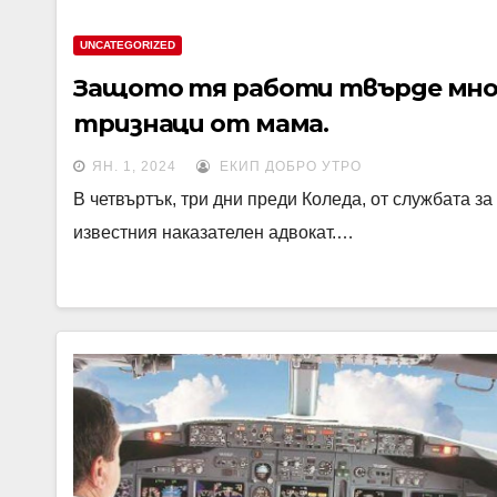
UNCATEGORIZED
Защото тя работи твърде мно
тризнаци от мама.
ЯН. 1, 2024
ЕКИП ДОБРО УТРО
В четвъртък, три дни преди Коледа, от службата з
известния наказателен адвокат.…