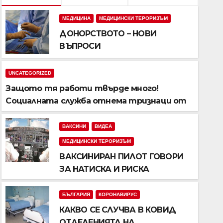
МЕДИЦИНА
МЕДИЦИНСКИ ТЕРОРИЗЪМ
ДОНОРСТВОТО – НОВИ
ВЪПРОСИ
UNCATEGORIZED
Защото тя работи твърде много!
Социалната служба отнема тризнаци от
мама.
ВАКСИНИ
ВИДЕА
БЪЛГАРИЯ
КОРОНАВИРУС
МЕДИЦИНСКИ ТЕРОРИЗЪМ
КАКВО СЕ СЛУЧВА В КОВ
ВАКСИНИРАН ПИЛОТ ГОВОРИ
НА БОЛНИЦИТЕ?
ЗА НАТИСКА И РИСКА
БЪЛГАРИЯ
КОРОНАВИРУС
НОЕ. 17, 2021
ЕКИП ДОБРО УТРО
КАКВО СЕ СЛУЧВА В КОВИД
ОТДЕЛЕНИЯТА НА