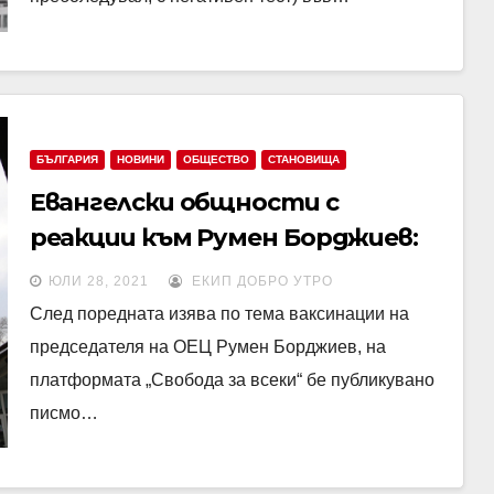
БЪЛГАРИЯ
НОВИНИ
ОБЩЕСТВО
СТАНОВИЩА
Евангелски общности с
реакции към Румен Борджиев:
„Кого представлявате пред
ЮЛИ 28, 2021
ЕКИП ДОБРО УТРО
властите?“
След поредната изява по тема ваксинации на
председателя на ОЕЦ Румен Борджиев, на
платформата „Свобода за всеки“ бе публикувано
писмо…