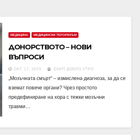
МЕДИЦИНА
МЕДИЦИНСКИ ТЕРОРИЗЪМ
ДОНОРСТВОТО – НОВИ
ВЪПРОСИ
ОКТ. 17, 2025
ЕКИП ДОБРО УТРО
„Мозъчната смърт“ – измислена диагноза, за да се
вземат повече органи? Чрез простото
предефиниране на хора с тежки мозъчни
травми…