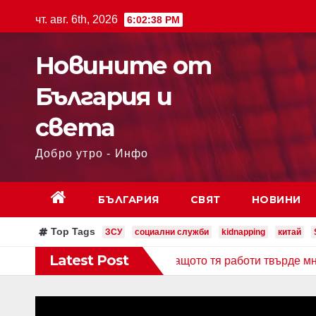
чт. авг. 6th, 2026
6:02:39 PM
Новините от
България и
света
Добро утро - Инфо
БЪЛГАРИЯ
СВЯТ
НОВИНИ
Top Tags
ЗСУ
социални служби
kidnapping
китай
Latest Post
И ВЪПРОСИ
Защото тя работи твърде много! Социалн