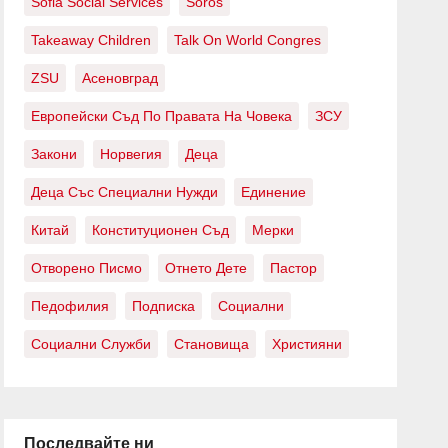
Sofia Social Services
Soros
Takeaway Children
Talk On World Congres
ZSU
Асеновград
Европейски Съд По Правата На Човека
ЗСУ
Закони
Норвегия
Деца
Деца Със Специални Нужди
Единение
Китай
Конституционен Съд
Мерки
Отворено Писмо
Отнето Дете
Пастор
Педофилия
Подписка
Социални
Социални Служби
Становища
Християни
Последвайте ни