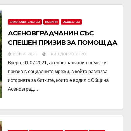
ЗАКОНОДАТЕЛСТВО
НОВИНИ
ОБЩЕСТВО
АСЕНОВГРАДЧАНИН СЪС
СПЕШЕН ПРИЗИВ ЗА ПОМОЩ ДА
ОПАЗИ ИМОТА СИ ОТ
ЮЛИ 2, 2021
ЕКИП ДОБРО УТРО
ОБЩИНАТА!
Вчера, 01.07.2021, асеновградчанин помести
призив в социалните мрежи, в който разказва
историята за битките, които е водил с Община
Асеновград…