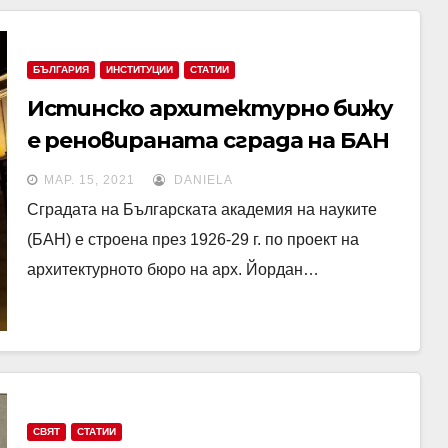
БЪЛГАРИЯ
ИНСТИТУЦИИ
СТАТИИ
Истинско архитектурно бижу
е реновираната сграда на БАН
в центъра на София.
МАР. 15, 2021
DANIELA
Сградата на Българската академия на науките
(БАН) е строена през 1926-29 г. по проект на
архитектурното бюро на арх. Йордан…
СВЯТ
СТАТИИ