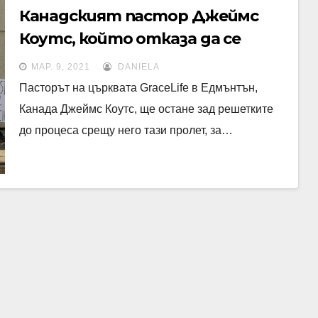
Канадският пастор Джеймс
Коутс, който отказа да се
подчини на мерките, ще
МАР. 9, 2021
DANIELA
остане в затвора. Процесът
Пасторът на църквата GraceLife в Едмънтън,
ще продължи от 3-ти до 5-ти
Канада Джеймс Коутс, ще остане зад решетките
май.
до процеса срещу него тази пролет, за…