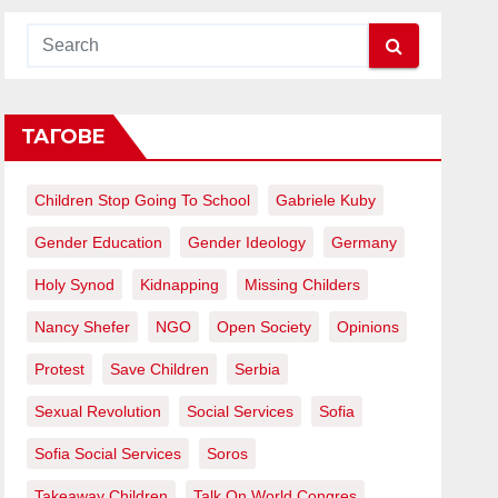
ТАГОВЕ
Children Stop Going To School
Gabriele Kuby
Gender Education
Gender Ideology
Germany
Holy Synod
Kidnapping
Missing Childers
Nancy Shefer
NGO
Open Society
Opinions
Protest
Save Children
Serbia
Sexual Revolution
Social Services
Sofia
Sofia Social Services
Soros
Takeaway Children
Talk On World Congres