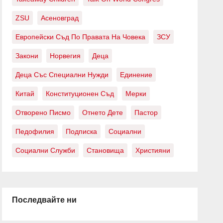
ZSU
Асеновград
Европейски Съд По Правата На Човека
ЗСУ
Закони
Норвегия
Деца
Деца Със Специални Нужди
Единение
Китай
Конституционен Съд
Мерки
Отворено Писмо
Отнето Дете
Пастор
Педофилия
Подписка
Социални
Социални Служби
Становища
Християни
Последвайте ни