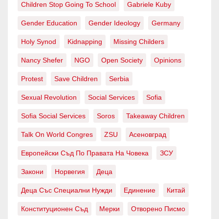
Children Stop Going To School
Gabriele Kuby
Gender Education
Gender Ideology
Germany
Holy Synod
Kidnapping
Missing Childers
Nancy Shefer
NGO
Open Society
Opinions
Protest
Save Children
Serbia
Sexual Revolution
Social Services
Sofia
Sofia Social Services
Soros
Takeaway Children
Talk On World Congres
ZSU
Асеновград
Европейски Съд По Правата На Човека
ЗСУ
Закони
Норвегия
Деца
Деца Със Специални Нужди
Единение
Китай
Конституционен Съд
Мерки
Отворено Писмо