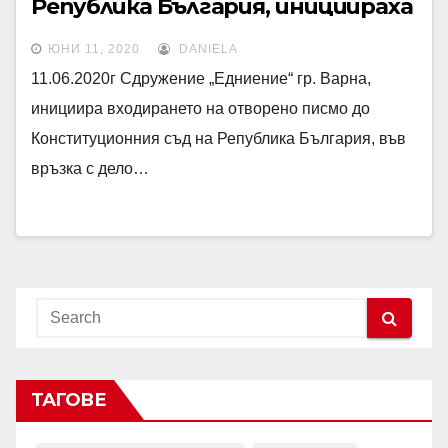
Република България, инициираха
от Сдружение „Единение“ гр.
ЮНИ 11, 2020
DANIELA
Варна
11.06.2020г Сдружение „Едниение“ гр. Варна,
инициира входирането на отворено писмо до
Конституционния съд на Република България, във
връзка с дело…
ТАГОВЕ