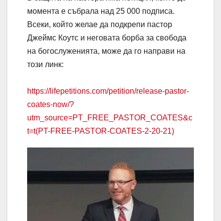
момента е събрала над 25 000 подписа.
Всеки, който желае да подкрепи пастор
Джеймс Коутс и неговата борба за свобода
на богослуженията, може да го направи на
този линк:
https://lifepetitions.com/petition/release-pastor-
coates-now/?
utm_source=PT_FREE_PASTOR_COATES&c
t=t(PT-FREE-PASTOR-COATES-2-20-21)