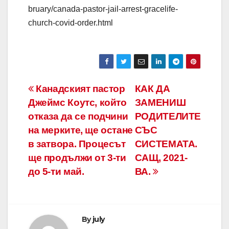
bruary/canada-pastor-jail-arrest-gracelife-
church-covid-order.html
Канадският пастор
КАК ДА
Джеймс Коутс, който
ЗАМЕНИШ
отказа да се подчини
РОДИТЕЛИТЕ
на мерките, ще остане
СЪС
в затвора. Процесът
СИСТЕМАТА.
ще продължи от 3-ти
САЩ, 2021-
до 5-ти май.
ВА.
By
july