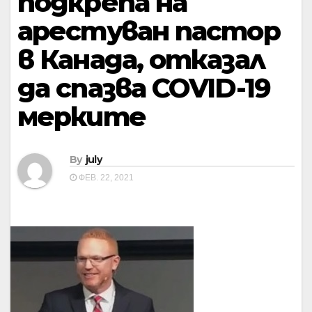
подкрепа на
арестуван пастор
в Канада, отказал
да спазва COVID-19
мерките
By
july
ФЕВ. 22, 2021