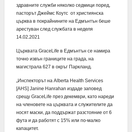
здравните служби няколко седмици поред,
пасторът Джеймс Коутс от християнска
църква в покрайнините на Едмънтън беше
арестуван след службата в неделя
14.02.2021
Църквата GraceLife в Едмънтън се намира
точно извън границите на града, на
магистрала 627 в окръг Паркланд.
„Инспекторът на Alberta Health Services
[AHS] Janine Hanrahan издаде заповед
срещу GraceLife през декември, като нареди
на членовете на църквата и служителите да
носят маски, да поддържат разстояние от 6
фута и да работят с 15% или по-малко
капацитет.