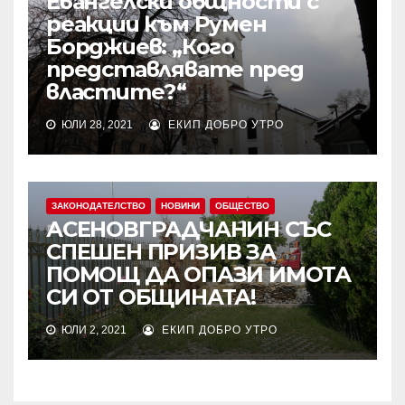
Евангелски общности с
реакции към Румен
Борджиев: „Кого
представлявате пред
властите?“
ЮЛИ 28, 2021
ЕКИП ДОБРО УТРО
ЗАКОНОДАТЕЛСТВО
НОВИНИ
ОБЩЕСТВО
АСЕНОВГРАДЧАНИН СЪС
СПЕШЕН ПРИЗИВ ЗА
ПОМОЩ ДА ОПАЗИ ИМОТА
СИ ОТ ОБЩИНАТА!
ЮЛИ 2, 2021
ЕКИП ДОБРО УТРО