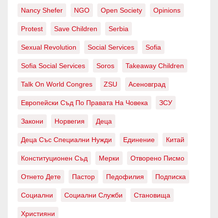
Nancy Shefer
NGO
Open Society
Opinions
Protest
Save Children
Serbia
Sexual Revolution
Social Services
Sofia
Sofia Social Services
Soros
Takeaway Children
Talk On World Congres
ZSU
Асеновград
Европейски Съд По Правата На Човека
ЗСУ
Закони
Норвегия
Деца
Деца Със Специални Нужди
Единение
Китай
Конституционен Съд
Мерки
Отворено Писмо
Отнето Дете
Пастор
Педофилия
Подписка
Социални
Социални Служби
Становища
Християни