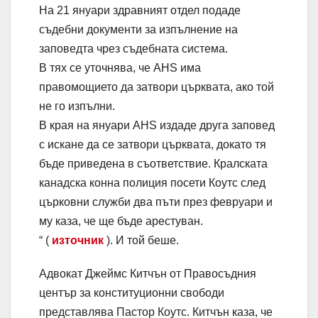
На 21 януари здравният отдел подаде
съдебни документи за изпълнение на
заповедта чрез съдебната система.
В тях се уточнява, че AHS има
правомощието да затвори църквата, ако той
не го изпълни.
В края на януари AHS издаде друга заповед
с искане да се затвори църквата, докато тя
бъде приведена в съответствие. Кралската
канадска конна полиция посети Коутс след
църковни служби два пъти през февруари и
му каза, че ще бъде арестуван.
“ (
източник
). И той беше.
Адвокат Джеймс Китчън от Правосъдния
център за конституционни свободи
представлява Пастор Коутс. Китчън каза, че