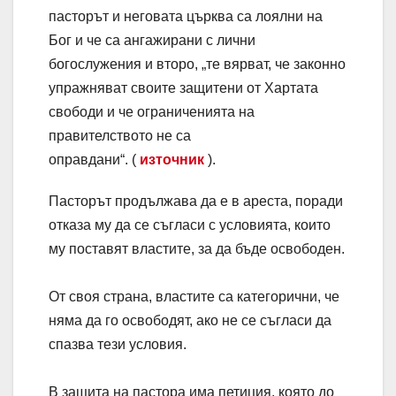
пасторът и неговата църква са лоялни на
Бог и че са ангажирани с лични
богослужения и второ, „те вярват, че законно
упражняват своите защитени от Хартата
свободи и че ограниченията на
правителството не са
оправдани“. (
източник
).
Пасторът продължава да е в ареста, поради
отказа му да се съгласи с условията, които
му поставят властите, за да бъде освободен.
От своя страна, властите са категорични, че
няма да го освободят, ако не се съгласи да
спазва тези условия.
В защита на пастора има петиция, която до