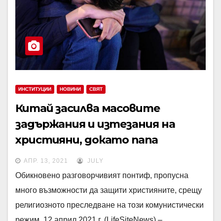
ИНСТИТУЦИИ
НОВИНИ
СВЯТ
Китай засилва масовите
задържания и изтезания на
християни, докато папа
Франциск продължава да мълчи
АПР. 13, 2021
JULY
Обикновено разговорчивият понтиф, пропусна
много възможности да защити християните, срещу
религиозното преследване на този комунистически
режим. 12 април 2021 г. (LifeSiteNews) –…