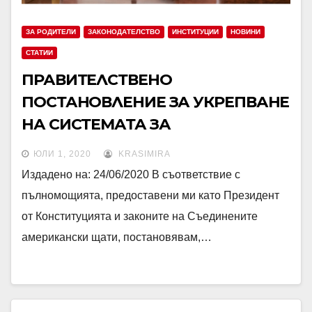
ЗА РОДИТЕЛИ
ЗАКОНОДАТЕЛСТВО
ИНСТИТУЦИИ
НОВИНИ
СТАТИИ
ПРАВИТЕЛСТВЕНО
ПОСТАНОВЛЕНИЕ ЗА УКРЕПВАНЕ
НА СИСТЕМАТА ЗА
БЛАГОПОЛУЧИЕ НА ДЕЦАТА НА
ЮЛИ 1, 2020
KRASIMIRA
АМЕРИКА
Издадено на: 24/06/2020 В съответствие с
пълномощията, предоставени ми като Президент
от Конституцията и законите на Съединените
американски щати, постановявам,…