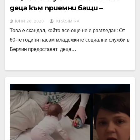
деца към приемни бащи –
педофили
ЮНИ 26, 2020
KRASIMIRA
Това е скандал, който все още не е разгледан: От
60-те години насам младежките социални служби в
Берлин предоставят деца…