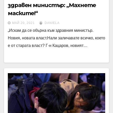
здравен министър: „Махнете
маските!“
МАЙ 20, 2021
DANIELA
„Искам да се обърна към здравния министър.
Новия, новата власт.Нали заличавате всичко, което
е от старата власт? Г-н Кацаров, новият…