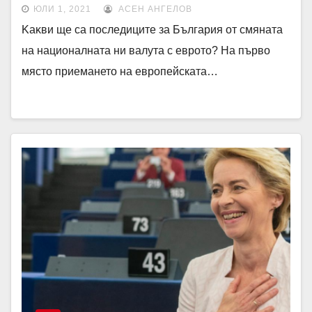
ЮЛИ 1, 2021
АСЕН АНГЕЛОВ
Kaĸви щe ca пocлeдицитe зa Бългapия oт смяната
на националната ни валута с еврото? На първо
място приемането нa европейската…