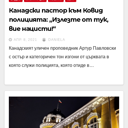
Канадски пастор към Ковид
полицията: „Излезте от тук,
вие нацисти!“
АПР. 8, 2021
DANIELA
Канадският уличен проповедник Артур Павловски
с остър и категоричен тон изгони от църквата в
която служи полицията, която отиде в…