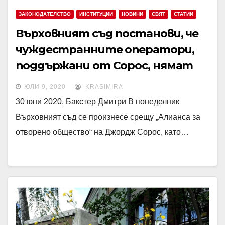
ЗАКОНОДАТЕЛСТВО
ИНСТИТУЦИИ
НОВИНИ
СВЯТ
СТАТИИ
Върховният съд постанови, че
чуждестранните оператори,
поддържани от Сорос, нямат
права съгласно конституцията
ЮЛИ 9, 2020
KRASIMIRA
на САЩ
30 юни 2020, Бакстер Дмитри В понеделник
Върховният съд се произнесе срещу „Алианса за
отворено общество“ на Джордж Сорос, като…