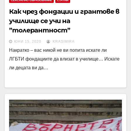
СЕКСУАЛНО ОБРАЗОВАНИЕ
СТАТИИ
Как чрез фондации и грантове в
училище се учи на
”толерантност”
ЮНИ 15, 2020
KRASIMIRA
Накратко – вас никой не ви попита искате ли
ЛГБТИ фондациите да влизат в училище… Искате
ли децата ви да…