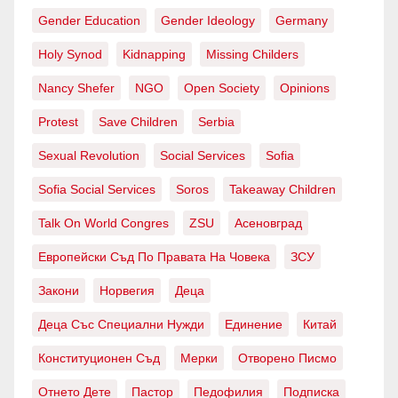
Gender Education
Gender Ideology
Germany
Holy Synod
Kidnapping
Missing Childers
Nancy Shefer
NGO
Open Society
Opinions
Protest
Save Children
Serbia
Sexual Revolution
Social Services
Sofia
Sofia Social Services
Soros
Takeaway Children
Talk On World Congres
ZSU
Асеновград
Европейски Съд По Правата На Човека
ЗСУ
Закони
Норвегия
Деца
Деца Със Специални Нужди
Единение
Китай
Конституционен Съд
Мерки
Отворено Писмо
Отнето Дете
Пастор
Педофилия
Подписка