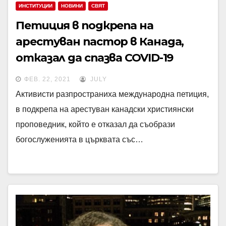
ИНСТИТУЦИИ
НОВИНИ
СВЯТ
Петиция в подкрепа на
арестуван пастор в Канада,
отказал да спазва COVID-19
мерките
ФЕВ. 22, 2021
JULY
Активисти разпространиха международна петиция,
в подкрепа на арестуван канадски християнски
проповедник, който е отказал да съобрази
богослуженията в църквата със…