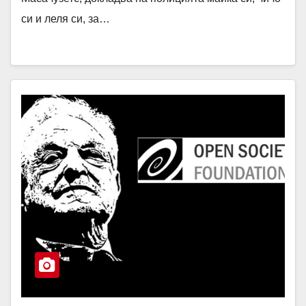
си и леля си, за…